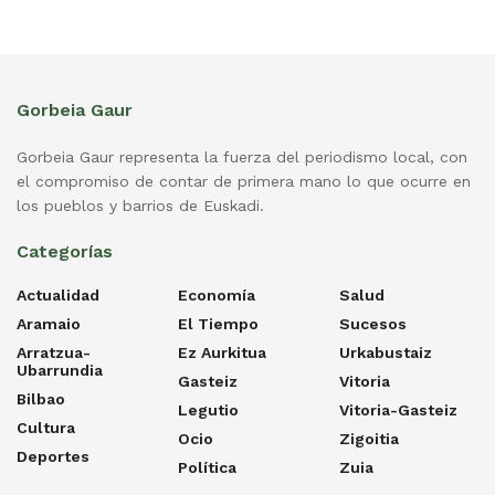
Gorbeia Gaur
Gorbeia Gaur representa la fuerza del periodismo local, con
el compromiso de contar de primera mano lo que ocurre en
los pueblos y barrios de Euskadi.
Categorías
Actualidad
Economía
Salud
Aramaio
El Tiempo
Sucesos
Arratzua-
Ez Aurkitua
Urkabustaiz
Ubarrundia
Gasteiz
Vitoria
Bilbao
Legutio
Vitoria-Gasteiz
Cultura
Ocio
Zigoitia
Deportes
Política
Zuia