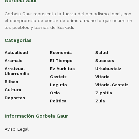
Gorbeia Gaur
Gorbeia Gaur representa la fuerza del periodismo local, con
el compromiso de contar de primera mano lo que ocurre en
los pueblos y barrios de Euskadi.
Categorías
Actualidad
Economía
Salud
Aramaio
El Tiempo
Sucesos
Arratzua-
Ez Aurkitua
Urkabustaiz
Ubarrundia
Gasteiz
Vitoria
Bilbao
Legutio
Vitoria-Gasteiz
Cultura
Ocio
Zigoitia
Deportes
Política
Zuia
Información Gorbeia Gaur
Aviso Legal