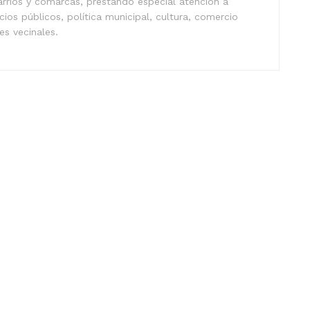
arrios y comarcas, prestando especial atención a
icios públicos, política municipal, cultura, comercio
nes vecinales.