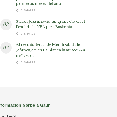
primeros meses del año
0 SHARES
Stefan Joksimovic, un gran reto en el
Draft de la NBA para Baskonia
0 SHARES
Al recinto ferial de Mendizabala le
‚Äòtoca‚Äô en La Blanca la atracci√≥n
m√°s viral
0 SHARES
nformación Gorbeia Gaur
iso Legal