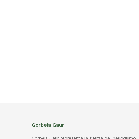
Gorbeia Gaur
Gorbeia Gaur representa la fuerza del periodismo