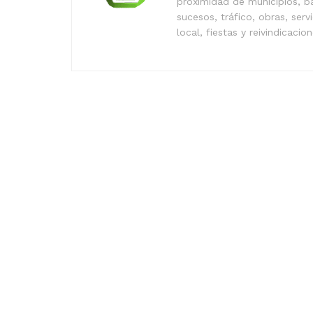
proximidad de municipios, b
sucesos, tráfico, obras, serv
local, fiestas y reivindicacio