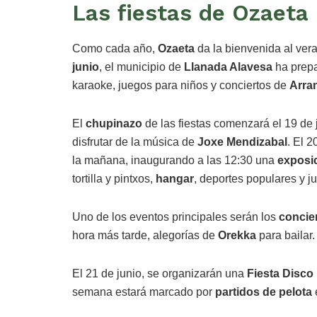
Las fiestas de Ozaeta 
Como cada año,
Ozaeta
da la bienvenida al vera
junio
, el municipio de
Llanada Alavesa
ha prepa
karaoke, juegos para niños y conciertos de
Arra
El
chupinazo
de las fiestas comenzará el 19 de 
disfrutar de la música de
Joxe Mendizabal
. El 
la mañana, inaugurando a las 12:30 una
exposic
tortilla y pintxos,
hangar
, deportes populares y j
Uno de los eventos principales serán los
concie
hora más tarde, alegorías de
Orekka
para bailar
El 21 de junio, se organizarán una
Fiesta Disco
semana estará marcado por
partidos de pelota
e