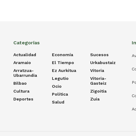
Categorías
I
Actualidad
Economía
Sucesos
Av
Aramaio
El Tiempo
Urkabustaiz
C
Arratzua-
Ez Aurkitua
Vitoria
Ubarrundia
Legutio
Vitoria-
Po
Bilbao
Gasteiz
Ocio
Cultura
Zigoitia
Política
C
Deportes
Zuia
Salud
Ac