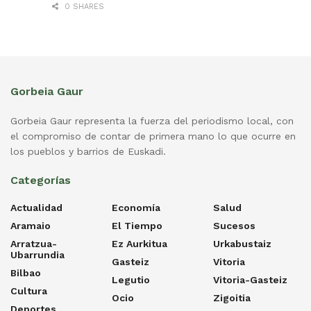
0 SHARES
Gorbeia Gaur
Gorbeia Gaur representa la fuerza del periodismo local, con
el compromiso de contar de primera mano lo que ocurre en
los pueblos y barrios de Euskadi.
Categorías
Actualidad
Economía
Salud
Aramaio
El Tiempo
Sucesos
Arratzua-
Ez Aurkitua
Urkabustaiz
Ubarrundia
Gasteiz
Vitoria
Bilbao
Legutio
Vitoria-Gasteiz
Cultura
Ocio
Zigoitia
Deportes