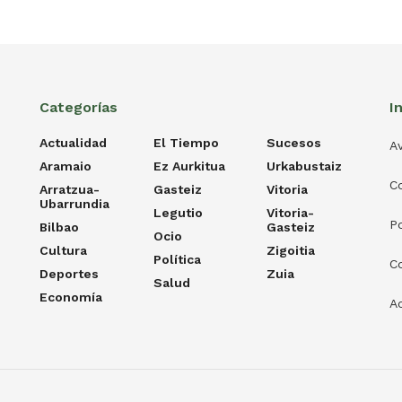
Categorías
I
Actualidad
El Tiempo
Sucesos
Av
Aramaio
Ez Aurkitua
Urkabustaiz
C
Arratzua-
Gasteiz
Vitoria
Ubarrundia
Legutio
Vitoria-
Po
Bilbao
Gasteiz
Ocio
Cultura
Zigoitia
Política
C
Deportes
Zuia
Salud
Economía
Ac