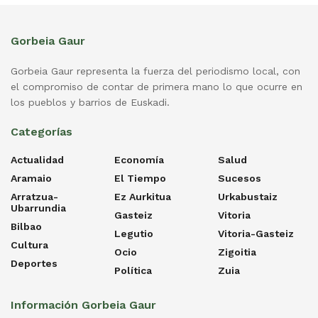
Gorbeia Gaur
Gorbeia Gaur representa la fuerza del periodismo local, con
el compromiso de contar de primera mano lo que ocurre en
los pueblos y barrios de Euskadi.
Categorías
Actualidad
Economía
Salud
Aramaio
El Tiempo
Sucesos
Arratzua-
Ez Aurkitua
Urkabustaiz
Ubarrundia
Gasteiz
Vitoria
Bilbao
Legutio
Vitoria-Gasteiz
Cultura
Ocio
Zigoitia
Deportes
Política
Zuia
Información Gorbeia Gaur