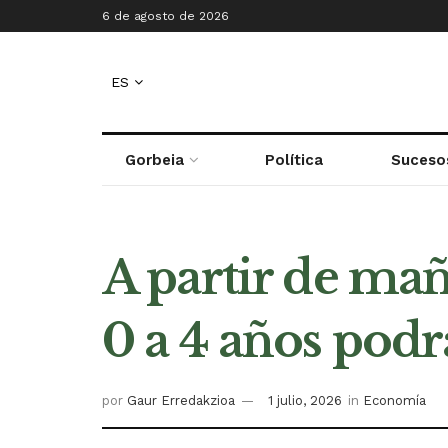
6 de agosto de 2026
ES
Gorbeia
Política
Suceso
A partir de maña
0 a 4 años podr
por
Gaur Erredakzioa
1 julio, 2026
in
Economía