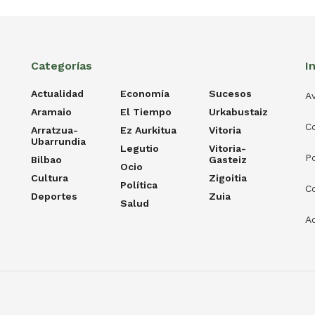
Categorías
I
Actualidad
Economía
Sucesos
Av
Aramaio
El Tiempo
Urkabustaiz
C
Arratzua-
Ez Aurkitua
Vitoria
Ubarrundia
Legutio
Vitoria-
Po
Bilbao
Gasteiz
Ocio
Cultura
Zigoitia
Política
C
Deportes
Zuia
Salud
Ac