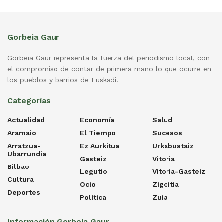
Gorbeia Gaur
Gorbeia Gaur representa la fuerza del periodismo local, con
el compromiso de contar de primera mano lo que ocurre en
los pueblos y barrios de Euskadi.
Categorías
Actualidad
Economía
Salud
Aramaio
El Tiempo
Sucesos
Arratzua-
Ez Aurkitua
Urkabustaiz
Ubarrundia
Gasteiz
Vitoria
Bilbao
Legutio
Vitoria-Gasteiz
Cultura
Ocio
Zigoitia
Deportes
Política
Zuia
Información Gorbeia Gaur