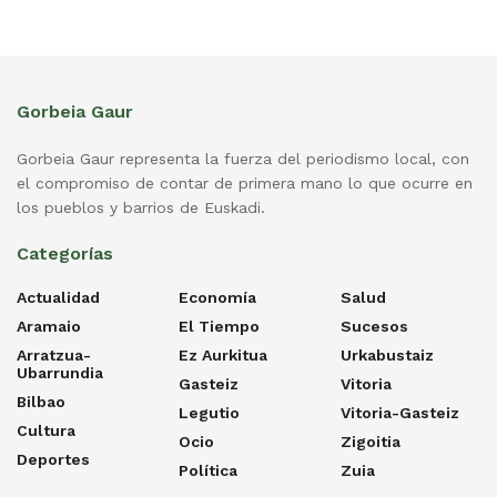
Gorbeia Gaur
Gorbeia Gaur representa la fuerza del periodismo local, con
el compromiso de contar de primera mano lo que ocurre en
los pueblos y barrios de Euskadi.
Categorías
Actualidad
Economía
Salud
Aramaio
El Tiempo
Sucesos
Arratzua-
Ez Aurkitua
Urkabustaiz
Ubarrundia
Gasteiz
Vitoria
Bilbao
Legutio
Vitoria-Gasteiz
Cultura
Ocio
Zigoitia
Deportes
Política
Zuia