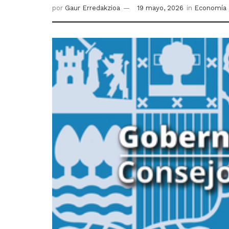
por
Gaur Erredakzioa
19 mayo, 2026
in
Economía