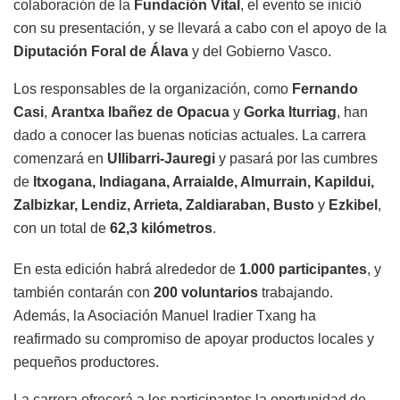
colaboración de la
Fundación Vital
, el evento se inició
con su presentación, y se llevará a cabo con el apoyo de la
Diputación Foral de Álava
y del Gobierno Vasco.
Los responsables de la organización, como
Fernando
Casi
,
Arantxa Ibañez de Opacua
y
Gorka Iturriag
, han
dado a conocer las buenas noticias actuales. La carrera
comenzará en
Ullibarri-Jauregi
y pasará por las cumbres
de
Itxogana, Indiagana, Arraialde, Almurrain, Kapildui,
Zalbizkar, Lendiz, Arrieta, Zaldiaraban, Busto
y
Ezkibel
,
con un total de
62,3 kilómetros
.
En esta edición habrá alrededor de
1.000 participantes
, y
también contarán con
200 voluntarios
trabajando.
Además, la Asociación Manuel Iradier Txang ha
reafirmado su compromiso de apoyar productos locales y
pequeños productores.
La carrera ofrecerá a los participantes la oportunidad de